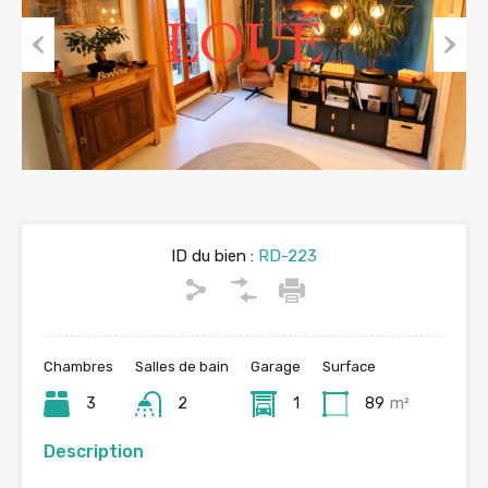
Previous
Next
ID du bien :
RD-223
Chambres
Salles de bain
Garage
Surface
3
2
1
89
m²
Description