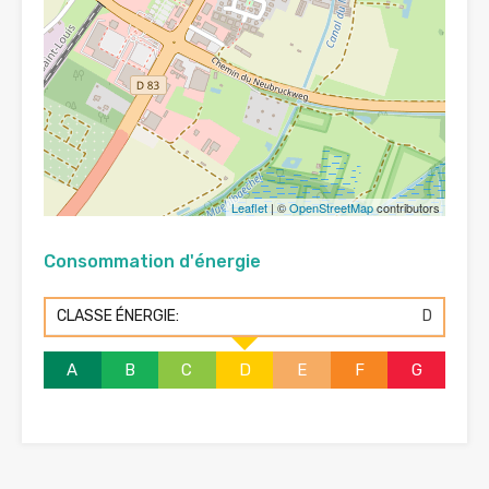
Leaflet
| ©
OpenStreetMap
contributors
Consommation d'énergie
CLASSE ÉNERGIE:
D
A
B
C
D
E
F
G