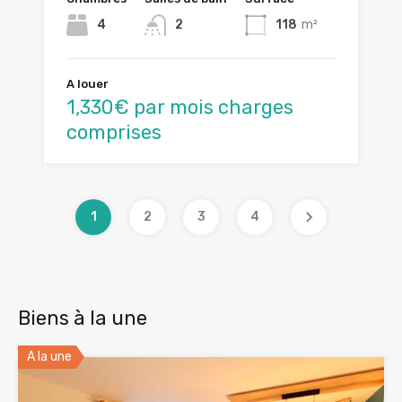
4
2
118
m²
A louer
1,330€ par mois charges
comprises
1
2
3
4
Biens à la une
A la une